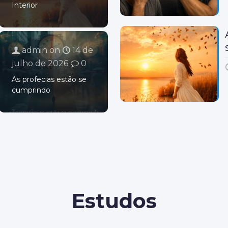
Interior
admin
on
14 de
julho de 2026
0
As profecias estão se
cumprindo
Estudos