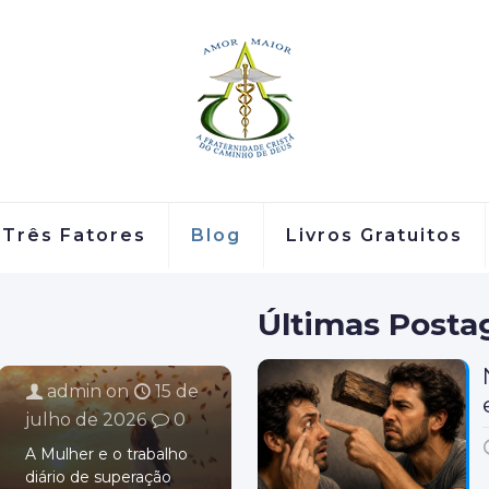
Três Fatores
Blog
Livros Gratuitos
Últimas Posta
admin
on
15 de
julho de 2026
0
A Mulher e o trabalho
diário de superação