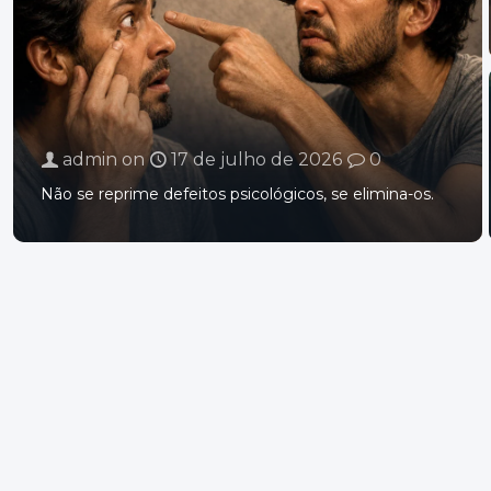
admin
on
17 de julho de 2026
0
Não se reprime defeitos psicológicos, se elimina-os.