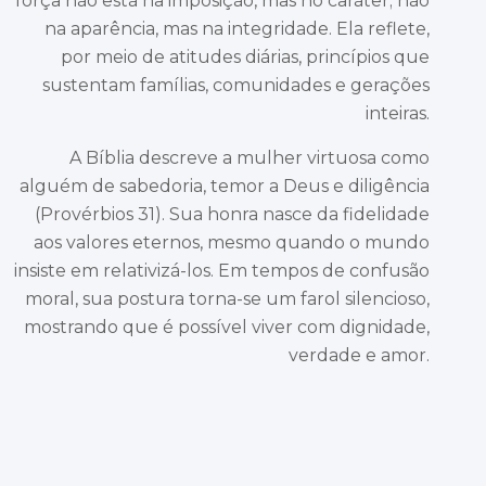
força não está na imposição, mas no caráter; não
na aparência, mas na integridade. Ela reflete,
por meio de atitudes diárias, princípios que
sustentam famílias, comunidades e gerações
inteiras.
A Bíblia descreve a mulher virtuosa como
alguém de sabedoria, temor a Deus e diligência
(Provérbios 31). Sua honra nasce da fidelidade
aos valores eternos, mesmo quando o mundo
insiste em relativizá-los. Em tempos de confusão
moral, sua postura torna-se um farol silencioso,
mostrando que é possível viver com dignidade,
verdade e amor.